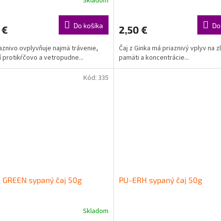
Skladom
Do košíka
Do
 €
2,50 €
iaznivo ovplyvňuje najmä trávenie,
Čaj z Ginka má priaznivý vplyv na 
 protikŕčovo a vetropudne...
pamäti a koncentrácie...
Kód:
335
 GREEN sypaný čaj 50g
PU-ERH sypaný čaj 50g
Skladom