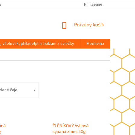
ENKY OCHRANY OSOBNÝCH ÚDAJOV
Prihlásenie
NÁKUPNÝ
Prázdny košík
KOŠÍK
l, včelovak, philadelphia balzam a sviečky
Medovina
Darčeky, 
elené čaje
nná
ŽLČNÍKOVÝ bylinná
g
sypaná zmes 50g