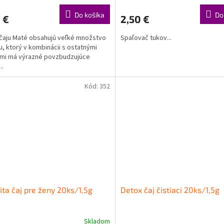
Do košíka
Do
 €
2,50 €
 čaju Maté obsahujú veľké množstvo
Spaľovač tukov...
u, ktorý v kombinácii s ostatnými
mi má výrazné povzbudzujúce
..
Kód:
352
ita čaj pre ženy 20ks/1,5g
Detox čaj čistiaci 20ks/1,5g
Skladom