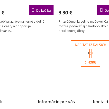
Do košíka
Do
 €
3,30 €
sobí priaznivo na horné a dolné
Pri zvýšenej kyseline močovej. Čaj
ie cesty a podporuje
možné podávať aj dlhodobo ako d
avanie...
proti dnovej diéty.
NAČÍTAŤ 12 ĎALŠÍCH
S
1
3
O
t
r
v
HORE
á
l
n
á
k
d
o
a
v
c
a
i
n
e
i
e
p
k
Informácie pre vás
Kontakt
r
v