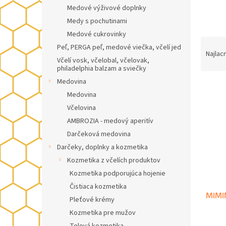
Medové výživové doplnky
Medy s pochutinami
Medové cukrovinky
R
Peľ, PERGA peľ, medové viečka, včelí jed
a
Najlac
Včelí vosk, včelobal, včelovak,
d
philadelphia balzam a sviečky
e
Medovina
V
n
Medovina
ý
i
p
e
Včelovina
i
p
AMBROZIA - medový aperitív
s
r
Darčeková medovina
p
o
Darčeky, doplnky a kozmetika
r
d
Kozmetika z včelích produktov
o
u
Kozmetika podporujúca hojenie
d
k
u
t
Čistiaca kozmetika
MIMIN
k
o
Pleťové krémy
t
v
Kozmetika pre mužov
o