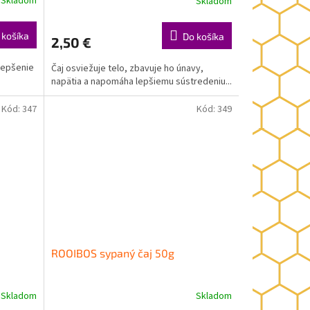
Skladom
Skladom
 košíka
Do košíka
2,50 €
zlepšenie
Čaj osviežuje telo, zbavuje ho únavy,
napätia a napomáha lepšiemu sústredeniu...
Kód:
347
Kód:
349
ROOIBOS sypaný čaj 50g
Skladom
Skladom