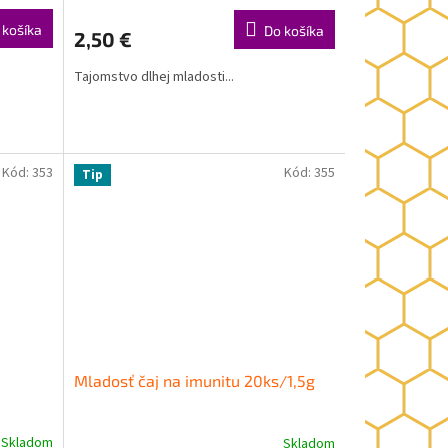
 košíka
Do košíka
2,50 €
Tajomstvo dlhej mladosti...
Kód:
353
Kód:
355
Tip
Mladosť čaj na imunitu 20ks/1,5g
Skladom
Skladom