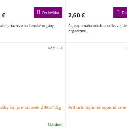
Do košíka
Do
 €
2,60 €
sobí priaznivo na ženské orgány...
Čaj napomáha očiste a celkovej de
organizmu...
Kód:
354
ušky čaj pre zdravie 20ks/1,5g
Antiurin bylinná sypaná zme
Skladom