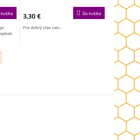
 košíka
Do košíka
3,30 €
 je
Pre dobrý stav ciev...
oplnok