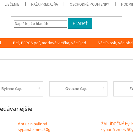
LIEČENIE
NAŠA PREDAJŇA
OBCHODNÉ PODMIENKY
PODMI
HĽADAŤ
d
Peľ, PERGA peľ, medové viečka, včelí jed
Včelí vosk, včeloba
Bylinné čaje
Ovocné čaje
Z
edávanejšie
Antiurin bylinná
ŽALÚDOČNÝ byli
sypaná zmes 50g
sypaná zmes 50