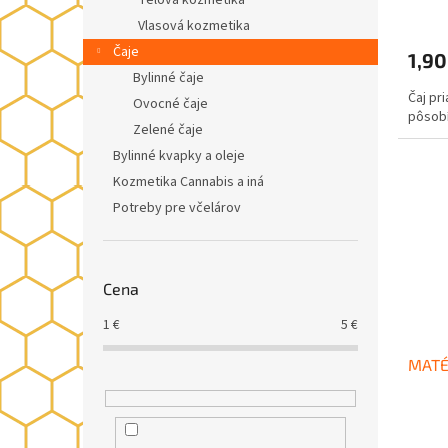
Telová kozmetika
v
Vlasová kozmetika
Čaje
1,90
Bylinné čaje
Čaj pr
Ovocné čaje
pôsobí
Zelené čaje
Bylinné kvapky a oleje
Kozmetika Cannabis a iná
Potreby pre včelárov
Cena
1
€
5
€
MATÉ