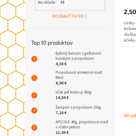
Na sklade
35
2,50
ROZBALIŤ FILTER
Lístky
kofeín
zložka
účinky.
Top 10 produktov
Bylinný balzam s gaštanom
konským a propolisom
4,30 €
Propolisová smreková masť
80ml
8,90 €
Včelí peľ kvetový 450g
14,50 €
Šampón s propolisom 150g
7,10 €
Afrod
APICOLE 40g, propolisová masť
s včelím jedom
11,90 €