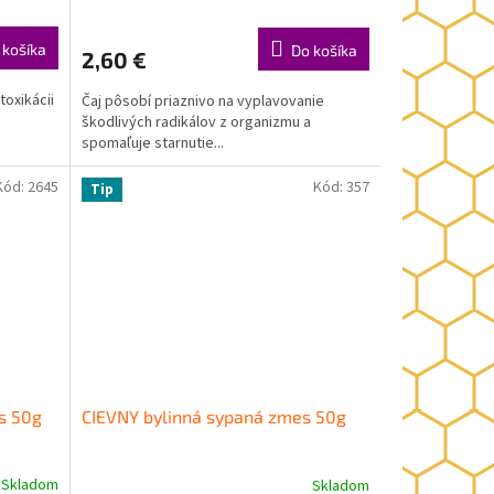
 košíka
Do košíka
2,60 €
toxikácii
Čaj pôsobí priaznivo na vyplavovanie
škodlivých radikálov z organizmu a
spomaľuje starnutie...
Kód:
2645
Kód:
357
Tip
s 50g
CIEVNY bylinná sypaná zmes 50g
Skladom
Skladom