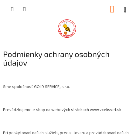
Prejsť
NÁKUP
na
obsah
KOŠÍK
Podmienky ochrany osobných
údajov
Sme spoločnosť GOLD SERVICE, s.r.o.
Prevádzkujeme e-shop na webových stránkach www.vcelisvet.sk
Pri poskytovaní našich služieb, predaji tovaru a prevádzkovaní našich