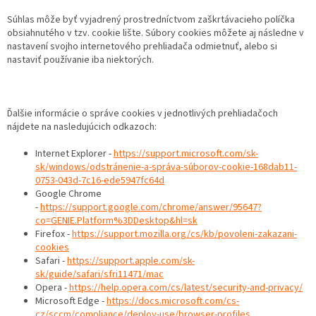
Súhlas môže byť vyjadrený prostredníctvom zaškrtávacieho políčka
obsiahnutého v tzv. cookie lište. Súbory cookies môžete aj následne v
nastavení svojho internetového prehliadača odmietnuť, alebo si
nastaviť používanie iba niektorých.
Ďalšie informácie o správe cookies v jednotlivých prehliadačoch
nájdete na nasledujúcich odkazoch:
Internet Explorer -
https://support.microsoft.com/sk-
sk/windows/odstránenie-a-správa-súborov-cookie-168dab11-
0753-043d-7c16-ede5947fc64d
Google Chrome
-
https://support.google.com/chrome/answer/95647?
co=GENIE.Platform%3DDesktop&hl=sk
Firefox -
https://support.mozilla.org/cs/kb/povoleni-zakazani-
cookies
Safari -
https://support.apple.com/sk-
sk/guide/safari/sfri11471/mac
Opera -
https://help.opera.com/cs/latest/security-and-privacy/
Microsoft Edge -
https://docs.microsoft.com/cs-
cz/sccm/compliance/deploy-use/browser-profiles