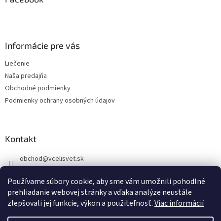
t
i
e
Informácie pre vás
Liečenie
Naša predajňa
Obchodné podmienky
Podmienky ochrany osobných údajov
Kontakt
obchod
@
vcelisvet.sk
0907295388
Používame súbory cookie, aby sme vám umožnili pohodlné
FB VčelíSvet.sk
prehliadanie webovej stránky a vďaka analýze neustále
zlepšovali jej funkcie, výkon a použiteľnosť.
Viac informácií