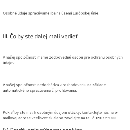
Osobné údaje spracúvame iba na území Európskej únie.
III. Čo by ste ďalej mali vedieť
V našej spoločnosti máme zodpovednú osobu pre ochranu osobných
údajov.
V našej spoločnosti nedochádza k rozhodovaniu na základe
automatického spracúvania či profilovania.
Pokiaľ by ste mali k osobným údajom otázky, kontaktujte nás na e-
mailovej adrese vcelisvet.sk alebo zavolajte na tel. č. 0907295388
IV. Používanie súborov cookies