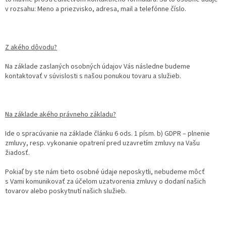
v rozsahu: Meno a priezvisko, adresa, mail a telefónne číslo.
Z akého dôvodu?
Na základe zaslaných osobných údajov Vás následne budeme
kontaktovať v súvislosti s našou ponukou tovaru a služieb.
Na základe akého právneho základu?
Ide o spracúvanie na základe článku 6 ods. 1 písm. b) GDPR – plnenie
zmluvy, resp. vykonanie opatrení pred uzavretím zmluvy na Vašu
žiadosť.
Pokiaľ by ste nám tieto osobné údaje neposkytli, nebudeme môcť
s Vami komunikovať za účelom uzatvorenia zmluvy o dodaní našich
tovarov alebo poskytnutí našich služieb.