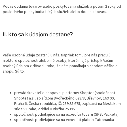
Počas dodania tovarov alebo poskytovania služieb a potom 2 roky od
posledného poskytnutia takých služieb alebo dodania tovaru.
II. Kto sa k údajom dostane?
Vaše osobné údaje zostanú u nás. Napriek tomu pre nás pracujú
niektoré spoločnosti alebo iné osoby, ktoré majú prístup k Vašim
osobný údajom z dôvodu toho, že nám pomáhajú s chodom nášho e-
shopu. Sú to:
prevádzkovateľ e-shopovej platformy Shoptet (spoločnosť
Shoptet a.s., so sídlom Dvořeckého 628/8, Břevnov, 169 00,
Praha 6, Česká republika, IČ: 289 35 675, zapísaná na Mestskom
súde v Prahe, oddiel B vložka 25395
spoločnosti podieľajúce sa na expedícii tovaru (SPS, Packeta)
spoločnosti podieľajúce sa na expedícii platieb Tatrabanka