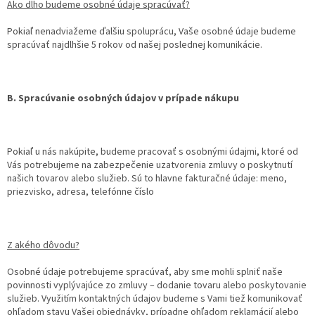
Ako dlho budeme osobné údaje spracúvať?
Pokiaľ nenadviažeme ďalšiu spoluprácu, Vaše osobné údaje budeme
spracúvať najdlhšie 5 rokov od našej poslednej komunikácie.
B. Spracúvanie osobných údajov v prípade nákupu
Pokiaľ u nás nakúpite, budeme pracovať s osobnými údajmi, ktoré od
Vás potrebujeme na zabezpečenie uzatvorenia zmluvy o poskytnutí
našich tovarov alebo služieb. Sú to hlavne fakturačné údaje: meno,
priezvisko, adresa, telefónne číslo
Z akého dôvodu?
Osobné údaje potrebujeme spracúvať, aby sme mohli splniť naše
povinnosti vyplývajúce zo zmluvy – dodanie tovaru alebo poskytovanie
služieb. Využitím kontaktných údajov budeme s Vami tiež komunikovať
ohľadom stavu Vašej objednávky, prípadne ohľadom reklamácií alebo