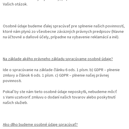
Vašich otázok.
Osobné údaje budeme ďalej spracúvať pre splnenie našich povinností,
ktoré nám plynú zo všeobecne záväzných právnych predpisov (hlavne
na účtovné a daňové účely, prípadne na vybavenie reklamácií a iné).
Na základe akého právneho základu spracúvame osobné údaje?
Ide o spracúvanie na základe článku 6 ods. 1 písm. b) GDPR – plnenie
zmluvy a článok 6 ods. 1 písm. c) GDPR – plnenie našej právnej
povinnosti.
Pokiaľ by ste nám tieto osobné údaje neposkytli, nebudeme môcť
s Vami uzatvoriť zmluvu o dodaní našich tovarov alebo poskytnutí
našich služieb.
Ako dlho budeme osobné údaje spracúvať?