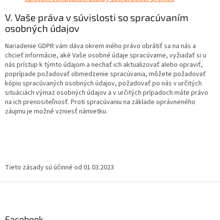
V. Vaše práva v súvislosti so spracúvaním
osobných údajov
Nariadenie GDPR vám dáva okrem iného právo obrátiť sa na nás a
chcieť informácie, aké Vaše osobné údaje spracúvame, vyžiadať si u
nás prístup k týmto údajom a nechať ich aktualizovať alebo opraviť,
poprípade požadovať obmedzenie spracúvania, môžete požadovať
kópiu spracúvaných osobných údajov, požadovať po nás v určitých
situáciách výmaz osobných údajov a v určitých prípadoch máte právo
na ich prenositeľnosť. Proti spracúvaniu na základe oprávneného
záujmu je možné vzniesť námietku.
Tieto zásady sú účinné od 01.03.2023
Z
á
p
ä
Facebook