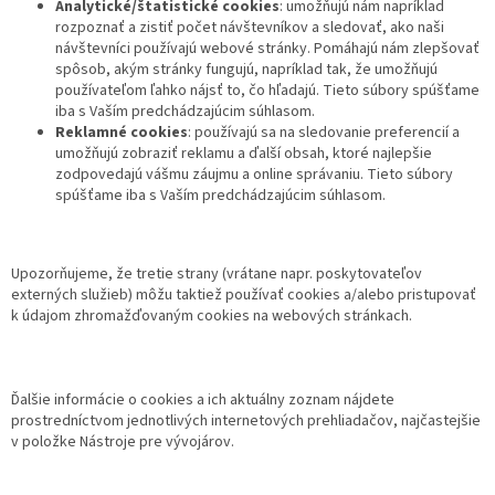
Analytické/štatistické cookies
: umožňujú nám napríklad
rozpoznať a zistiť počet návštevníkov a sledovať, ako naši
návštevníci používajú webové stránky. Pomáhajú nám zlepšovať
spôsob, akým stránky fungujú, napríklad tak, že umožňujú
používateľom ľahko nájsť to, čo hľadajú. Tieto súbory spúšťame
iba s Vaším predchádzajúcim súhlasom.
Reklamné cookies
: používajú sa na sledovanie preferencií a
umožňujú zobraziť reklamu a ďalší obsah, ktoré najlepšie
zodpovedajú vášmu záujmu a online správaniu. Tieto súbory
spúšťame iba s Vaším predchádzajúcim súhlasom.
Upozorňujeme, že tretie strany (vrátane napr. poskytovateľov
externých služieb) môžu taktiež používať cookies a/alebo pristupovať
k údajom zhromažďovaným cookies na webových stránkach.
Ďalšie informácie o cookies a ich aktuálny zoznam nájdete
prostredníctvom jednotlivých internetových prehliadačov, najčastejšie
v položke Nástroje pre vývojárov.