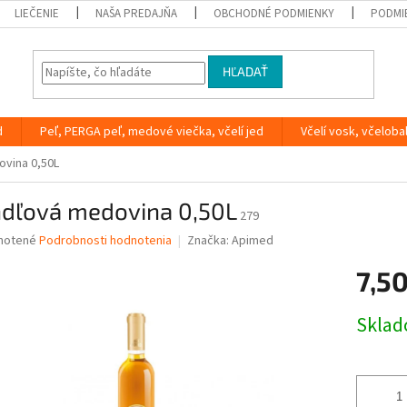
LIEČENIE
NAŠA PREDAJŇA
OBCHODNÉ PODMIENKY
PODMI
HĽADAŤ
d
Peľ, PERGA peľ, medové viečka, včelí jed
Včelí vosk, včeloba
vina 0,50L
dľová medovina 0,50L
279
né
notené
Podrobnosti hodnotenia
Značka:
Apimed
nie
7,50
u
Jednotk
Skla
cena:
iek.