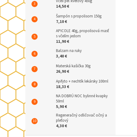
Včelí peľ kvetový 450g
14,50 €
Šampón s propolisom 150g
7,10 €
APICOLE 40g, propolisová masť
s včelím jedom
11,90 €
Balzam na ruky
3,40 €
Materská kašička 30g
26,90 €
Apifyto + nechtík lekársky 100ml
18,33 €
NA DOBRÚ NOC bylinné kvapky
50ml
5,90 €
Regeneračný odličovač očný a
pleťový
4,30 €