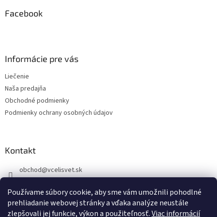
p
ä
Facebook
t
i
e
Informácie pre vás
Liečenie
Naša predajňa
Obchodné podmienky
Podmienky ochrany osobných údajov
Kontakt
obchod
@
vcelisvet.sk
0907295388
Používame súbory cookie, aby sme vám umožnili pohodlné
FB VčelíSvet.sk
prehliadanie webovej stránky a vďaka analýze neustále
zlepšovali jej funkcie, výkon a použiteľnosť.
Viac informácií