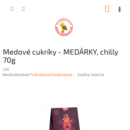
Prejsť
NÁKUP
na
obsah
KOŠÍK
Medové cukríky - MEDÁRKY, chilly
70g
242
Priemerné
Neohodnotené
Podrobnosti hodnotenia
Značka:
beeLOL
hodnotenie
produktu
je
0,0
z
5
hviezdičiek.