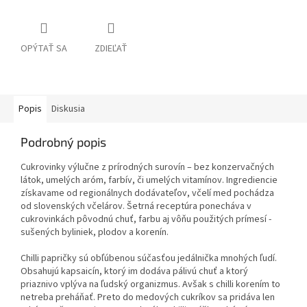
OPÝTAŤ SA
ZDIEĽAŤ
Popis
Diskusia
Podrobný popis
Cukrovinky výlučne z prírodných surovín – bez konzervačných
látok, umelých aróm, farbív, či umelých vitamínov. Ingrediencie
získavame od regionálnych dodávateľov, včelí med pochádza
od slovenských včelárov. Šetrná receptúra ponecháva v
cukrovinkách pôvodnú chuť, farbu aj vôňu použitých prímesí -
sušených byliniek, plodov a korenín.
Chilli papričky sú obľúbenou súčasťou jedálnička mnohých ľudí.
Obsahujú kapsaicín, ktorý im dodáva pálivú chuť a ktorý
priaznivo vplýva na ľudský organizmus. Avšak s chilli korením to
netreba preháňať. Preto do medových cukríkov sa pridáva len