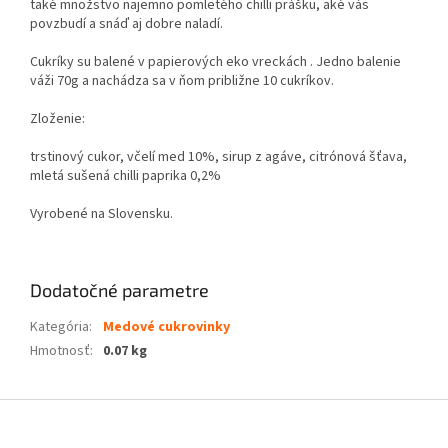
také množstvo najemno pomletého chilli prášku, aké vás
povzbudí a snáď aj dobre naladí.
Cukríky su balené v papierových eko vreckách . Jedno balenie
váži 70g a nachádza sa v ňom približne 10 cukríkov.
Zloženie:
trstinový cukor, včelí med 10%, sirup z agáve, citrónová šťava,
mletá sušená chilli paprika 0,2%
Vyrobené na Slovensku.
Dodatočné parametre
Kategória
:
Medové cukrovinky
Hmotnosť
:
0.07 kg
Z
á