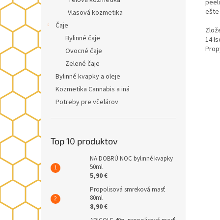
Telová kozmetika
peel
ešte 
Vlasová kozmetika
Čaje
Zlož
Bylinné čaje
14 Is
Prop
Ovocné čaje
Zelené čaje
Bylinné kvapky a oleje
Kozmetika Cannabis a iná
Potreby pre včelárov
Top 10 produktov
NA DOBRÚ NOC bylinné kvapky
50ml
5,90 €
Propolisová smreková masť
80ml
8,90 €