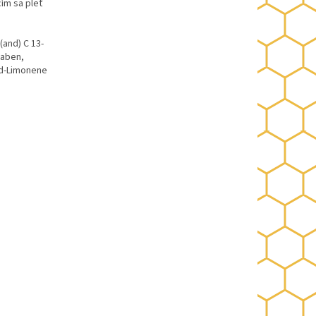
ím sa pleť
(and) C 13-
raben,
 d-Limonene