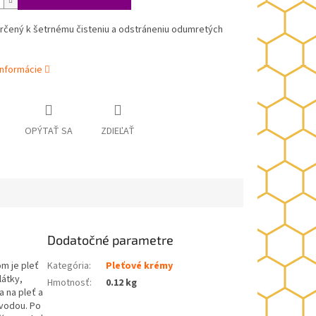
určený k šetrnému čisteniu a odstráneniu odumretých
informácie
OPÝTAŤ SA
ZDIEĽAŤ
Dodatočné parametre
m je pleť
Kategória
:
Pleťové krémy
látky,
Hmotnosť
:
0.12 kg
a na pleť a
 vodou. Po