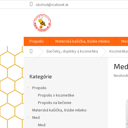
Prejsť
obchod@vcelisvet.sk
na
obsah
Propolis
Materská kašička, trúdie mlieko
Me
Domov
Darčeky, doplnky a kozmetika
Kozmetika 
B
Med
o
Preskočiť
č
Priemer
Neohod
Kategórie
kategórie
n
hodnote
ý
produkt
Propolis
p
je
Propolis v kozmetike
0,0
a
z
Propolis na liečenie
n
5
e
Materská kašička, trúdie mlieko
hviezdič
l
Med
Med