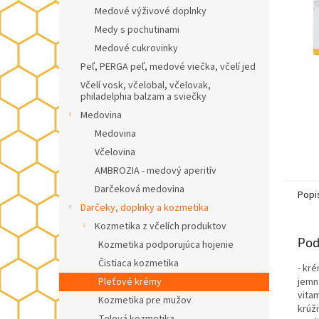
Medové výživové doplnky
Medy s pochutinami
Medové cukrovinky
Peľ, PERGA peľ, medové viečka, včelí jed
Včelí vosk, včelobal, včelovak,
philadelphia balzam a sviečky
Medovina
Medovina
Včelovina
AMBROZIA - medový aperitív
Darčeková medovina
Popi
Darčeky, doplnky a kozmetika
Kozmetika z včelích produktov
Pod
Kozmetika podporujúca hojenie
Čistiaca kozmetika
- kr
Pleťové krémy
jemná
vitam
Kozmetika pre mužov
krúž