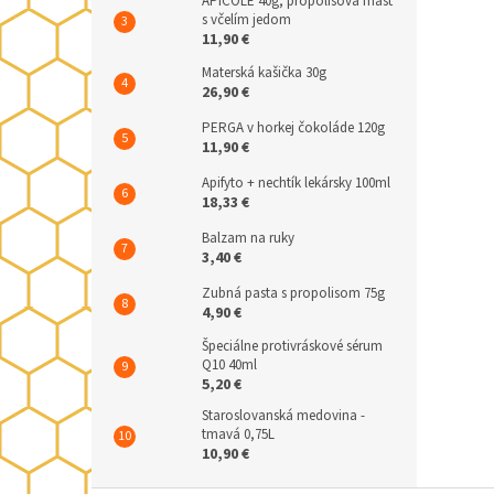
APICOLE 40g, propolisová masť
s včelím jedom
11,90 €
Materská kašička 30g
26,90 €
PERGA v horkej čokoláde 120g
11,90 €
Apifyto + nechtík lekársky 100ml
18,33 €
Balzam na ruky
3,40 €
Zubná pasta s propolisom 75g
4,90 €
Špeciálne protivráskové sérum
Q10 40ml
5,20 €
Staroslovanská medovina -
tmavá 0,75L
10,90 €