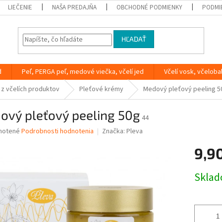
LIEČENIE
NAŠA PREDAJŇA
OBCHODNÉ PODMIENKY
PODMI
HĽADAŤ
d
Peľ, PERGA peľ, medové viečka, včelí jed
Včelí vosk, včeloba
z včelích produktov
Pleťové krémy
Medový pleťový peeling 5
ový pleťový peeling 50g
44
né
notené
Podrobnosti hodnotenia
Značka:
Pleva
nie
9,9
u
Jednotk
Skla
cena:
iek.