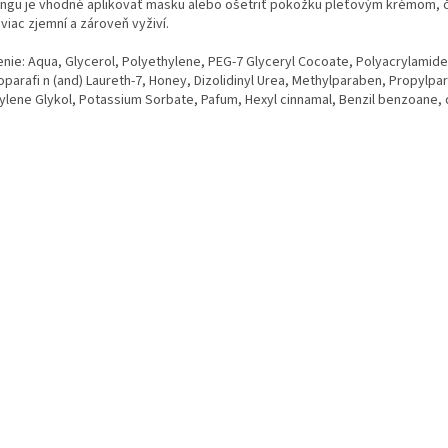
ingu je vhodné aplikovať masku alebo ošetriť pokožku pleťovým krémom, č
viac zjemní a zároveň vyživí.
enie: Aqua, Glycerol, Polyethylene, PEG-7 Glyceryl Cocoate, Polyacrylamide
oparafi n (and) Laureth-7, Honey, Dizolidinyl Urea, Methylparaben, Propylpa
ylene Glykol, Potassium Sorbate, Pafum, Hexyl cinnamal, Benzil benzoane,