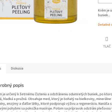
Krém je 
buniek...
Detailné 
TLAČ
s
Diskusia
robný popis
ém je určený k šetrnému čisteniu a odstráneniu odumretých buniek, po ktoro
, hladká a pružná. Obsahuje med, ktorý je bohatý na bielkoviny, minerálne 
íny, enzýmy a ďalšie látky, ktoré podporujú výživu a regeneráciu. Nanáša s
ivými pohybmi sa pokožka masíruje. Potom sa prípravok odstráni pleťovou