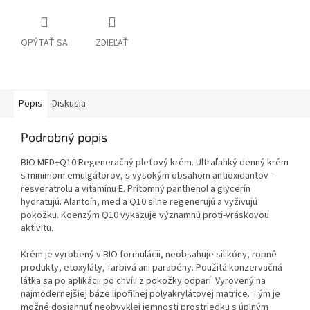
OPÝTAŤ SA
ZDIEĽAŤ
Popis
Diskusia
Podrobný popis
BIO MED+Q10 Regeneračný pleťový krém. Ultraľahký denný krém
s minimom emulgátorov, s vysokým obsahom antioxidantov -
resveratrolu a vitamínu E. Prítomný panthenol a glycerín
hydratujú. Alantoín, med a Q10 silne regenerujú a vyživujú
pokožku. Koenzým Q10 vykazuje významnú proti-vráskovou
aktivitu.
Krém je vyrobený v BIO formulácii, neobsahuje silikóny, ropné
produkty, etoxyláty, farbivá ani parabény. Použitá konzervačná
látka sa po aplikácii po chvíli z pokožky odparí. Vyrovený na
najmodernejšiej báze lipofilnej polyakrylátovej matrice. Tým je
možné dosiahnuť neobvyklej jemnosti prostriedku s úplným