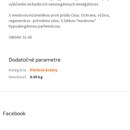
vylúčením nežiadúcich neionogénnych emulgátorov.
S medovou kozmetikou proti prúdu času. Ochrana, výživa,
regenerácia - prírodnou silou. S ľahkou "medovou"
hypoalergénnou parfemáciou.
OBSAH: 51 ml
Dodatočné parametre
Kategória
:
Pleťové krémy
Hmotnosť
:
0.09 kg
Z
á
p
ä
Facebook
t
i