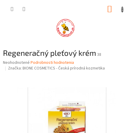
Prejsť
NÁKUP
na
obsah
KOŠÍK
Regeneračný pleťový krém
38
Priemerné
Neohodnotené
Podrobnosti hodnotenia
hodnotenie
Značka:
BIONE COSMETICS - Česká prírodná kozmetika
produktu
je
0,0
z
5
hviezdičiek.