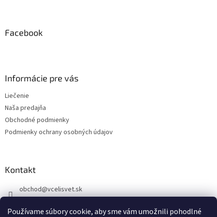
Z
á
p
ä
Facebook
t
i
e
Informácie pre vás
Liečenie
Naša predajňa
Obchodné podmienky
Podmienky ochrany osobných údajov
Kontakt
obchod
@
vcelisvet.sk
0907295388
Používame súbory cookie, aby sme vám umožnili pohodlné