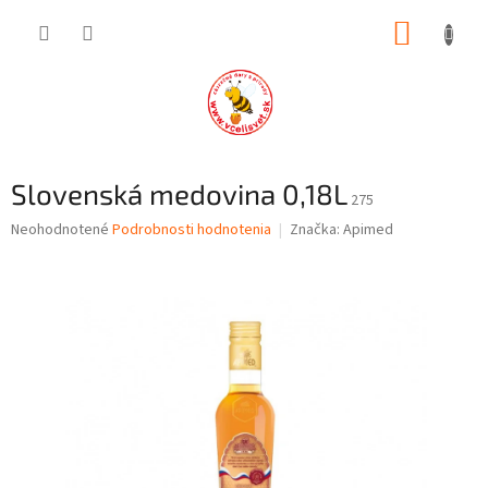
Prejsť
NÁKUP
na
obsah
KOŠÍK
Slovenská medovina 0,18L
275
Priemerné
Neohodnotené
Podrobnosti hodnotenia
Značka:
Apimed
hodnotenie
produktu
je
0,0
z
5
hviezdičiek.