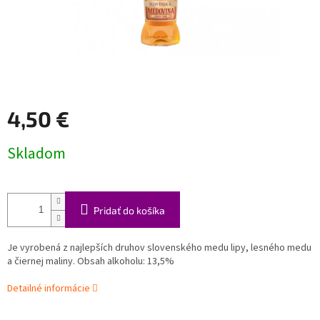
4,50 €
Jednotková
Skladom
cena:
Pridať do košíka
Je vyrobená z najlepších druhov slovenského medu lipy, lesného medu
a čiernej maliny. Obsah alkoholu: 13,5%
Detailné informácie