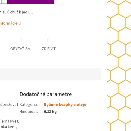
žujú chuť k jedlu...
informácie
OPÝTAŤ SA
ZDIEĽAŤ
Dodatočné parametre
jú znižovať
Kategória
:
Bylinné kvapky a oleje
Hmotnosť
:
0.13 kg
ierna kvet,
rnka kvet,