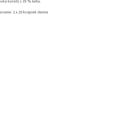
vka koreň) v 35 % liehu.
ovanie: 2 x 20 kvapiek denne