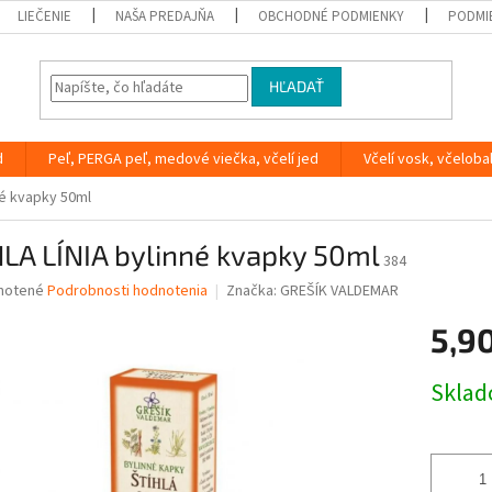
LIEČENIE
NAŠA PREDAJŇA
OBCHODNÉ PODMIENKY
PODMI
HĽADAŤ
d
Peľ, PERGA peľ, medové viečka, včelí jed
Včelí vosk, včeloba
né kvapky 50ml
LA LÍNIA bylinné kvapky 50ml
384
né
notené
Podrobnosti hodnotenia
Značka:
GREŠÍK VALDEMAR
nie
5,9
u
Jednotk
Skla
cena:
iek.