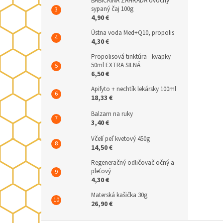
BABIČKINA ZÁHRADA ovocný
sypaný čaj 100g
4,90 €
Ústna voda Med+Q10, propolis
4,30 €
Propolisová tinktúra - kvapky
50ml EXTRA SILNÁ
6,50 €
Apifyto + nechtík lekársky 100ml
18,33 €
Balzam na ruky
3,40 €
Včelí peľ kvetový 450g
14,50 €
Regeneračný odličovač očný a
pleťový
4,30 €
Materská kašička 30g
26,90 €