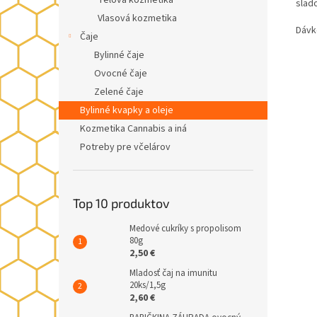
Telová kozmetika
slado
Vlasová kozmetika
Dávk
Čaje
Bylinné čaje
Ovocné čaje
Zelené čaje
Bylinné kvapky a oleje
Kozmetika Cannabis a iná
Potreby pre včelárov
Top 10 produktov
Medové cukríky s propolisom
80g
2,50 €
Mladosť čaj na imunitu
20ks/1,5g
2,60 €