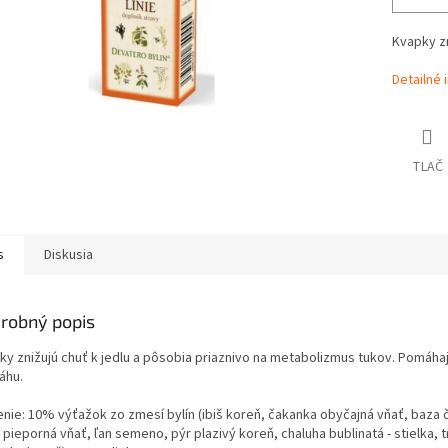
Kvapky zni
Detailné 
TLAČ
s
Diskusia
robný popis
ky znižujú chuť k jedlu a pôsobia priaznivo na metabolizmus tukov. Pomáha
áhu.
enie: 10% výťažok zo zmesí bylín (ibiš koreň, čakanka obyčajná vňať, baza č
pieporná vňať, ľan semeno, pýr plazivý koreň, chaluha bublinatá - stielka, t