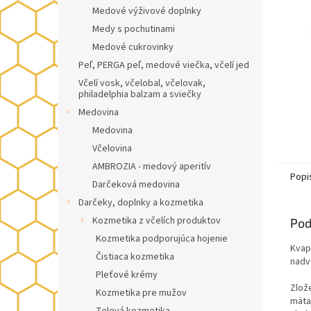
Medové výživové doplnky
Medy s pochutinami
Medové cukrovinky
Peľ, PERGA peľ, medové viečka, včelí jed
Včelí vosk, včelobal, včelovak,
philadelphia balzam a sviečky
Medovina
Medovina
Včelovina
AMBROZIA - medový aperitív
Popi
Darčeková medovina
Darčeky, doplnky a kozmetika
Kozmetika z včelích produktov
Pod
Kozmetika podporujúca hojenie
Kvap
Čistiaca kozmetika
nadv
Pleťové krémy
Zlož
Kozmetika pre mužov
mäta 