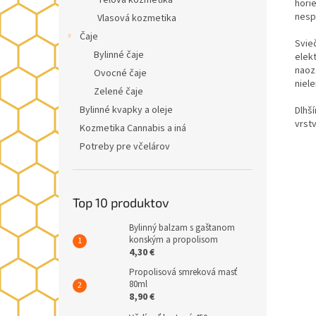
Telová kozmetika
hori
nesp
Vlasová kozmetika
Čaje
Svie
Bylinné čaje
elekt
naoz
Ovocné čaje
niel
Zelené čaje
Bylinné kvapky a oleje
Dlhš
vrst
Kozmetika Cannabis a iná
Potreby pre včelárov
Top 10 produktov
Bylinný balzam s gaštanom
konským a propolisom
4,30 €
Propolisová smreková masť
80ml
8,90 €