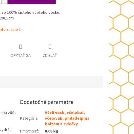
 zo 100% čistého včelieho vosku.
6x8,5cm.
informácie
OPÝTAŤ SA
ZDIEĽAŤ
Dodatočné parametre
emnú vôňu
Včelí vosk, včelobal,
Kategória
:
včelovak, philadelphia
balzam a sviečky
vydržia
Hmotnosť
:
0.06 kg