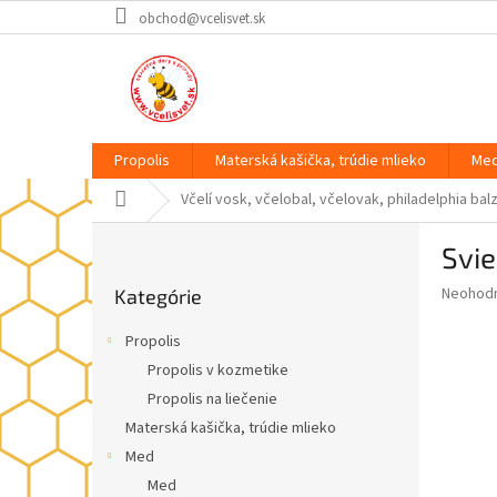
Prejsť
obchod@vcelisvet.sk
na
obsah
Propolis
Materská kašička, trúdie mlieko
Me
Domov
Včelí vosk, včelobal, včelovak, philadelphia ba
B
Svie
o
Preskočiť
č
Priemer
Neohod
Kategórie
kategórie
n
hodnote
ý
produkt
Propolis
p
je
Propolis v kozmetike
0,0
a
z
Propolis na liečenie
n
5
e
Materská kašička, trúdie mlieko
hviezdič
l
Med
Med