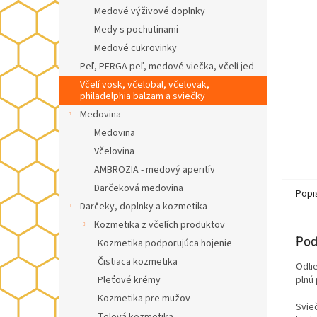
Medové výživové doplnky
Medy s pochutinami
Medové cukrovinky
Peľ, PERGA peľ, medové viečka, včelí jed
Včelí vosk, včelobal, včelovak,
philadelphia balzam a sviečky
Medovina
Medovina
Včelovina
AMBROZIA - medový aperitív
Darčeková medovina
Popi
Darčeky, doplnky a kozmetika
Kozmetika z včelích produktov
Pod
Kozmetika podporujúca hojenie
Čistiaca kozmetika
Odli
Pleťové krémy
plnú
Kozmetika pre mužov
Svie