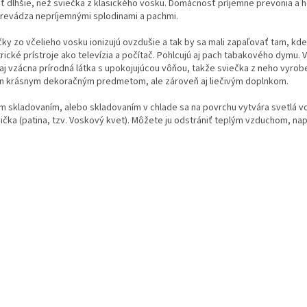
eť dlhšie, než sviečka z klasického vosku. Domácnosť príjemne prevonia a 
revádza nepríjemnými splodinami a pachmi.
čky zo včelieho vosku ionizujú ovzdušie a tak by sa mali zapaľovať tam, kde
rické prístroje ako televízia a počítač. Pohlcujú aj pach tabakového dymu. V
aj vzácna prírodná látka s upokojujúcou vôňou, takže sviečka z neho vyrob
en krásnym dekoračným predmetom, ale zároveň aj liečivým doplnkom.
ím skladovaním, alebo skladovaním v chlade sa na povrchu vytvára svetlá 
vička (patina, tzv. Voskový kvet). Môžete ju odstrániť teplým vzduchom, na