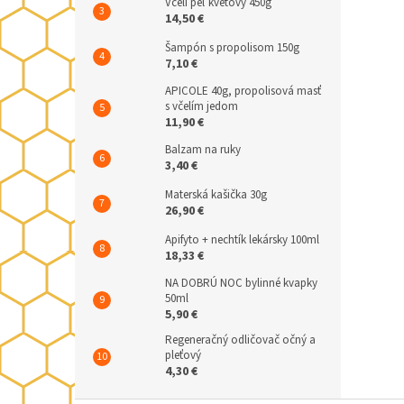
Včelí peľ kvetový 450g
14,50 €
Šampón s propolisom 150g
7,10 €
APICOLE 40g, propolisová masť
s včelím jedom
11,90 €
Balzam na ruky
3,40 €
Materská kašička 30g
26,90 €
Apifyto + nechtík lekársky 100ml
18,33 €
NA DOBRÚ NOC bylinné kvapky
50ml
5,90 €
Regeneračný odličovač očný a
pleťový
4,30 €