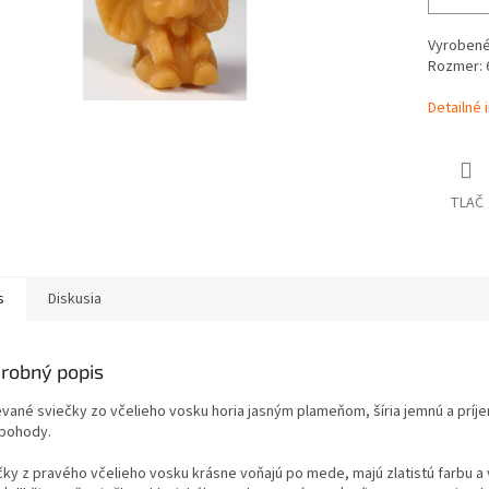
Vyrobené
Rozmer: 
Detailné 
TLAČ
s
Diskusia
robný popis
evané sviečky zo včelieho vosku horia jasným plameňom, šíria jemnú a príj
 pohody.
čky z pravého včelieho vosku krásne voňajú po mede, majú zlatistú farbu a 