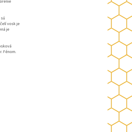
horenie
 sú
čelí vosk je
ená je
vosková
pr. Fénom.