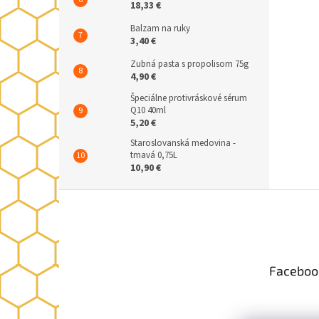
18,33 €
Balzam na ruky
3,40 €
Zubná pasta s propolisom 75g
4,90 €
Špeciálne protivráskové sérum
Q10 40ml
5,20 €
Staroslovanská medovina -
tmavá 0,75L
10,90 €
Z
á
p
ä
t
Faceboo
i
e