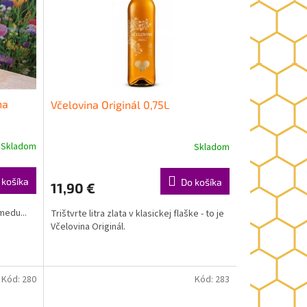
na
Včelovina Originál 0,75L
Skladom
Skladom
 košíka
Do košíka
11,90 €
medu...
Trištvrte litra zlata v klasickej flaške - to je
Včelovina Originál.
Kód:
280
Kód:
283