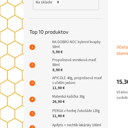
Na sklade
9
Top 10 produktov
NA DOBRÚ NOC bylinné kvapky
Včelo
50ml
5,90 €
slam
Propolisová smreková masť
80ml
8,90 €
APICOLE 40g, propolisová masť
15,3
s včelím jedom
11,90 €
Včelov
Materská kašička 30g
ozdob
26,90 €
PERGA v horkej čokoláde 120g
11,90 €
Apifyto + nechtík lekársky 100ml