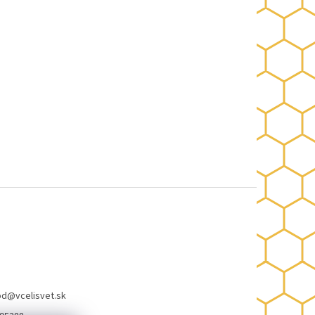
od
@
vcelisvet.sk