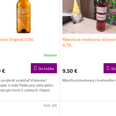
vina Originál 0,18L
Ríbezľová medovina včelovi
0.75L
Skladom
Do košíka
Do
 €
9,50 €
 prvýkrát vyskúšať Včelovinu?
Ríbezľová medovina z kvetového 
ajte si malú fľašku pre seba alebo
darujte hostí či známych. Objem:
Kód:
285