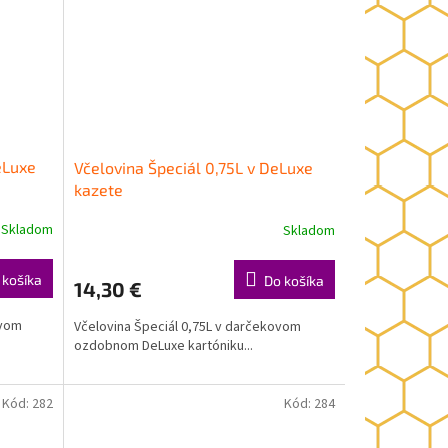
eLuxe
Včelovina Špeciál 0,75L v DeLuxe
kazete
Skladom
Skladom
 košíka
Do košíka
14,30 €
ovom
Včelovina Špeciál 0,75L v darčekovom
ozdobnom DeLuxe kartóniku...
Kód:
282
Kód:
284