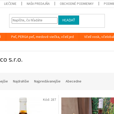
LIEČENIE
NAŠA PREDAJŇA
OBCHODNÉ PODMIENKY
PODMI
HĽADAŤ
d
Peľ, PERGA peľ, medové viečka, včelí jed
Včelí vosk, včeloba
co s.r.o.
nejšie
Najdrahšie
Najpredávanejšie
Abecedne
Kód:
287