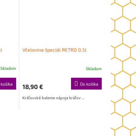
l
Včelovina špeciál RETRO 0.5l
Skladom
Skladom
 košíka
Do košíka
18,90 €
Kráľovské balenie nápoja kráľov ...