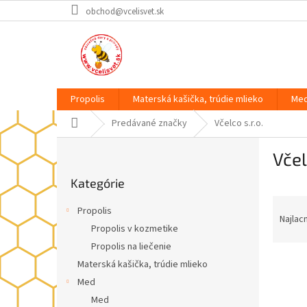
Prejsť
obchod@vcelisvet.sk
na
obsah
Propolis
Materská kašička, trúdie mlieko
Me
Domov
Predávané značky
Včelco s.r.o.
B
Včel
o
Preskočiť
č
Kategórie
kategórie
n
R
ý
Propolis
a
p
Najlac
Propolis v kozmetike
d
a
Propolis na liečenie
e
n
V
n
e
Materská kašička, trúdie mlieko
ý
i
l
Med
p
e
Med