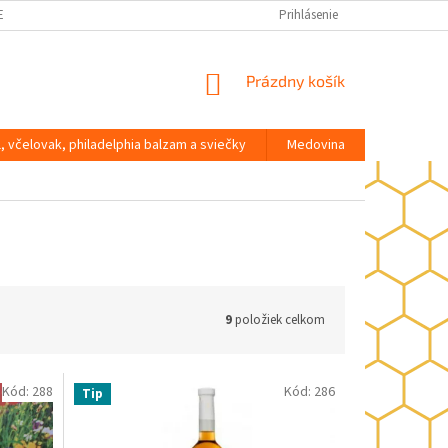
ENKY OCHRANY OSOBNÝCH ÚDAJOV
Prihlásenie
NÁKUPNÝ
Prázdny košík
KOŠÍK
l, včelovak, philadelphia balzam a sviečky
Medovina
Darčeky, 
9
položiek celkom
Kód:
288
Kód:
286
Tip