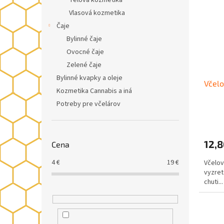
Telová kozmetika
Vlasová kozmetika
Čaje
Bylinné čaje
Ovocné čaje
Zelené čaje
Bylinné kvapky a oleje
Včelo
Kozmetika Cannabis a iná
Potreby pre včelárov
12,8
Cena
4
€
19
€
Včelov
vyzret
chuti...