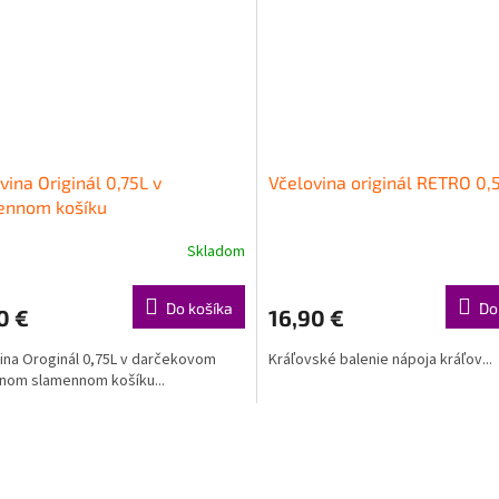
vina Originál 0,75L v
Včelovina originál RETRO 0,5
ennom košíku
Skladom
Do košíka
Do
0 €
16,90 €
ina Oroginál 0,75L v darčekovom
Kráľovské balenie nápoja kráľov...
nom slamennom košíku...
O
v
l
á