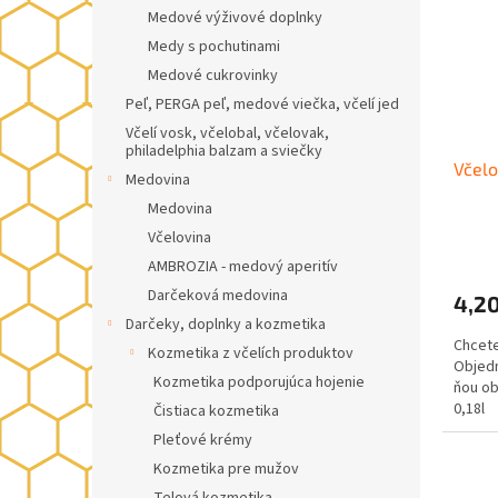
i
p
Medové výživové doplnky
s
r
Medy s pochutinami
p
o
r
d
Medové cukrovinky
o
u
Peľ, PERGA peľ, medové viečka, včelí jed
d
k
Včelí vosk, včelobal, včelovak,
u
t
philadelphia balzam a sviečky
Včelo
k
o
Medovina
t
v
Medovina
o
Včelovina
v
AMBROZIA - medový aperitív
Darčeková medovina
4,20
Darčeky, doplnky a kozmetika
Chcete
Kozmetika z včelích produktov
Objedn
Kozmetika podporujúca hojenie
ňou ob
0,18l
Čistiaca kozmetika
Pleťové krémy
Kozmetika pre mužov