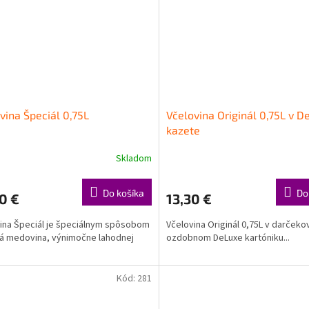
vina Špeciál 0,75L
Včelovina Originál 0,75L v D
kazete
Skladom
Do košíka
Do
0 €
13,30 €
ina Špeciál je špeciálnym spôsobom
Včelovina Originál 0,75L v darček
á medovina, výnimočne lahodnej
ozdobnom DeLuxe kartóniku...
Kód:
281