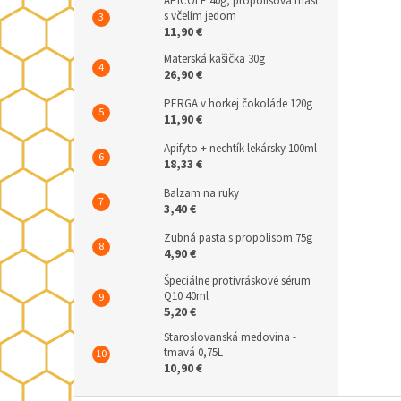
APICOLE 40g, propolisová masť
s včelím jedom
11,90 €
Materská kašička 30g
26,90 €
PERGA v horkej čokoláde 120g
11,90 €
Apifyto + nechtík lekársky 100ml
18,33 €
Balzam na ruky
3,40 €
Zubná pasta s propolisom 75g
4,90 €
Špeciálne protivráskové sérum
Q10 40ml
5,20 €
Staroslovanská medovina -
tmavá 0,75L
10,90 €