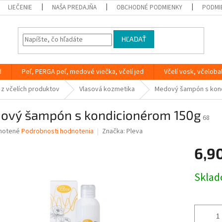
LIEČENIE
NAŠA PREDAJŇA
OBCHODNÉ PODMIENKY
PODMI
HĽADAŤ
d
Peľ, PERGA peľ, medové viečka, včelí jed
Včelí vosk, včeloba
z včelích produktov
Vlasová kozmetika
Medový šampón s kon
ový šampón s kondicionérom 150g
68
né
notené
Podrobnosti hodnotenia
Značka:
Pleva
nie
6,9
u
Jednotk
Skla
cena:
iek.