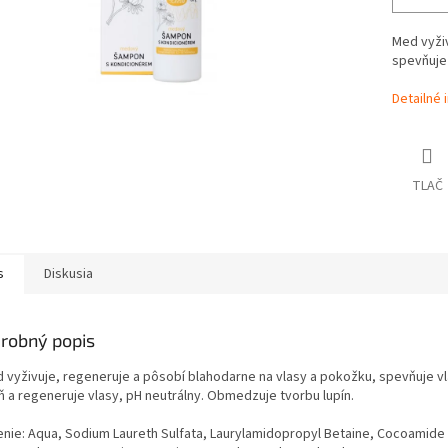
Med vyživ
spevňuje 
Detailné 
TLAČ
s
Diskusia
robný popis
d vyživuje, regeneruje a pôsobí blahodarne na vlasy a pokožku, spevňuje v
ň a regeneruje vlasy, pH neutrálny. Obmedzuje tvorbu lupín.
enie: Aqua, Sodium Laureth Sulfata, Laurylamidopropyl Betaine, Cocoamide