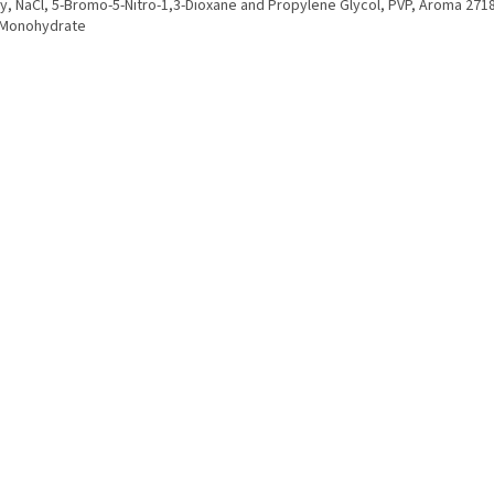
y, NaCl, 5-Bromo-5-Nitro-1,3-Dioxane and Propylene Glycol, PVP, Aroma 2718,
 Monohydrate