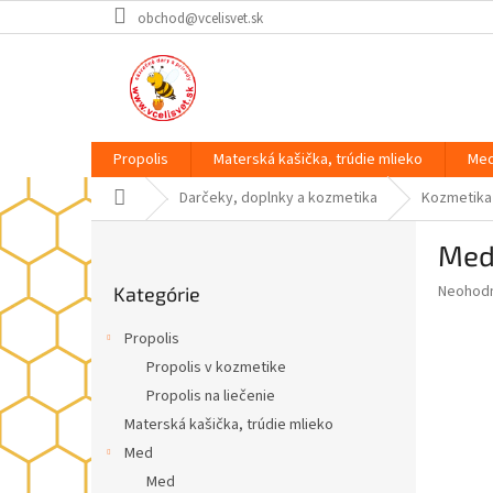
Prejsť
obchod@vcelisvet.sk
na
obsah
Propolis
Materská kašička, trúdie mlieko
Me
Domov
Darčeky, doplnky a kozmetika
Kozmetika 
B
Med
o
Preskočiť
č
Priemer
Neohod
Kategórie
kategórie
n
hodnote
ý
produkt
Propolis
p
je
Propolis v kozmetike
0,0
a
z
Propolis na liečenie
n
5
e
Materská kašička, trúdie mlieko
hviezdič
l
Med
Med