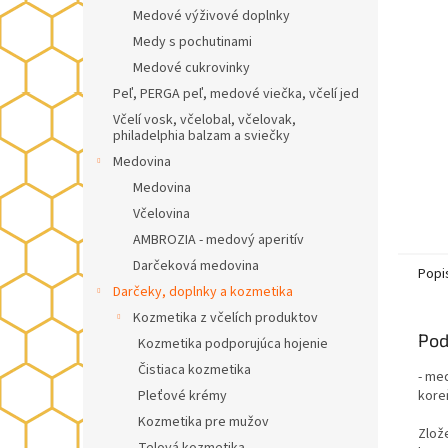
Medové výživové doplnky
Medy s pochutinami
Medové cukrovinky
Peľ, PERGA peľ, medové viečka, včelí jed
Včelí vosk, včelobal, včelovak,
philadelphia balzam a sviečky
Medovina
Medovina
Včelovina
AMBROZIA - medový aperitív
Darčeková medovina
Popi
Darčeky, doplnky a kozmetika
Kozmetika z včelích produktov
Pod
Kozmetika podporujúca hojenie
Čistiaca kozmetika
- me
Pleťové krémy
kore
Kozmetika pre mužov
Zlož