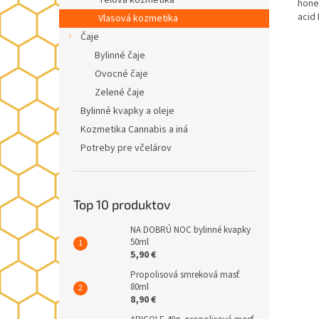
Telová kozmetika
hone
acid
Vlasová kozmetika
Čaje
Bylinné čaje
Ovocné čaje
Zelené čaje
Bylinné kvapky a oleje
Kozmetika Cannabis a iná
Potreby pre včelárov
Top 10 produktov
NA DOBRÚ NOC bylinné kvapky
50ml
5,90 €
Propolisová smreková masť
80ml
8,90 €