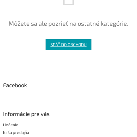
Môžete sa ale pozrieť na ostatné kategórie.
SPÄŤ DO OBCHODU
Z
á
p
ä
Facebook
t
i
e
Informácie pre vás
Liečenie
Naša predajňa