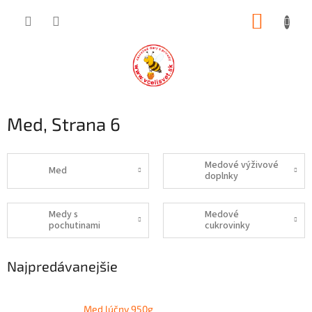
Prejsť
NÁKUP
na
obsah
KOŠÍK
Med
, Strana 6
Medové výživové
Med
doplnky
Medy s
Medové
pochutinami
cukrovinky
Najpredávanejšie
Med lúčny 950g